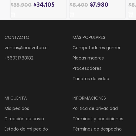
2
$
34.105
$
7.980
$
35.900
$
8.400
$
8
CONTACTO
MÁS POPULARES
ventas@nuevatec.cl
Computadores gamer
+56931788182
Placas madres
Procesadores
Tarjetas de video
MI CUENTA
INFORMACIONES
Mis pedidos
Politica de privacidad
Dirección de envio
Términos y condiciones
Estado de mi pedido
Términos de despacho