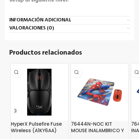
INFORMACIÓN ADICIONAL
VALORACIONES (0)
Productos relacionados
HyperX Pulsefire Fuse
76444N-NOC KIT
76
Wireless (A1KY6AA)
MOUSE INALAMBRICO Y
IN
MOUSE PAD SPIDERMAN
PA