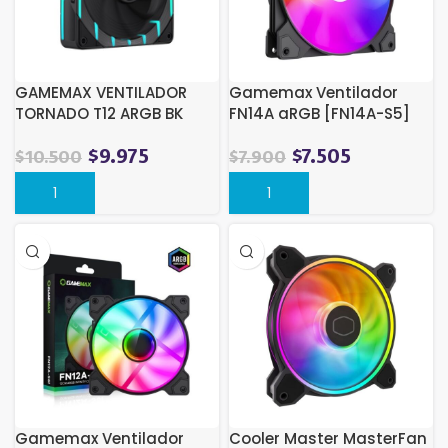
GAMEMAX VENTILADOR
Gamemax Ventilador
TORNADO T12 ARGB BK
FN14A aRGB [FN14A-S5]
$
9.975
$
7.505
$
10.500
$
7.900
Gamemax Ventilador
Cooler Master MasterFan