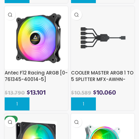
Antec F12 Racing ARGB [0-
COOLER MASTER ARGB 1 TO
761345-40014-5]
5 SPLITTER MFX-AWHN-
1NNN5-R1
$
13.101
$
10.060
$
13.790
$
10.589
-8%