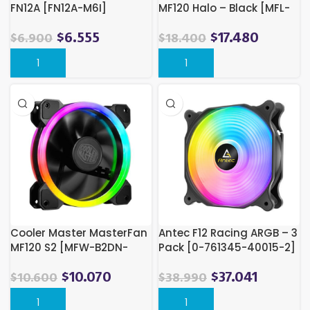
FN12A [FN12A-M6I]
MF120 Halo – Black [MFL-
B2DN-21NP2-R2]
$
6.555
$
17.480
$
6.900
$
18.400
Cooler Master MasterFan
Antec F12 Racing ARGB – 3
MF120 S2 [MFW-B2DN-
Pack [0-761345-40015-2]
12NFA-S2]
$
10.070
$
37.041
$
10.600
$
38.990