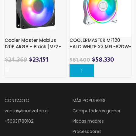
Cooler Master Mobius
COOLERMASTER MF120
120P ARGB – Black [MFZ-
HALO WHITE X3 MFL-B2DW-
M2DN-24NP2-R1]
183PA-R1
El
El
$
24.369
$
23.151
$
58.330
$
61.400
precio
precio
original
actual
era:
es:
$26.489.
$24.369.
CONTACTO
MÁS POPULARES
ventas@nuevatec.cl
Computadores gamer
+56931788182
Placas madres
Procesadores