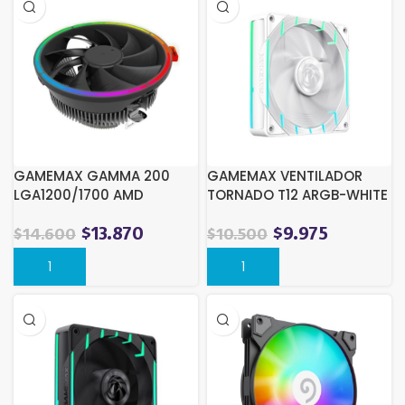
GAMEMAX GAMMA 200
GAMEMAX VENTILADOR
LGA1200/1700 AMD
TORNADO T12 ARGB-WHITE
AM3/AM4
$
13.870
$
9.975
$
14.600
$
10.500