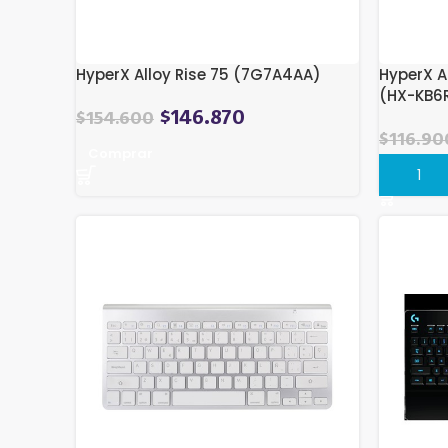
HyperX Alloy Rise 75 (7G7A4AA)
HyperX A
(HX-KB6R
$
146.870
$
154.600
$
116.90
Comprar
Compra