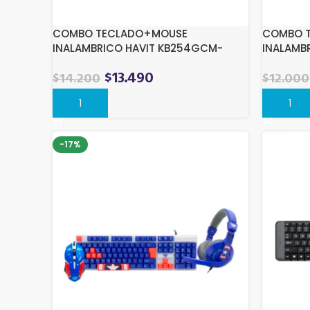
COMBO TECLADO+MOUSE
COMBO 
INALAMBRICO HAVIT KB254GCM-
INALAMB
LIGHTGRAY
NEGRO
$
13.490
$
14.200
$
12.000
Comprar
Compra
-17%