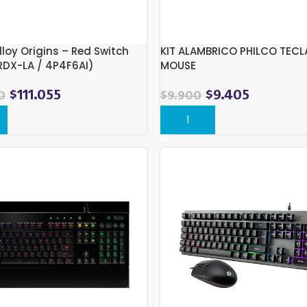
lloy Origins – Red Switch
KIT ALAMBRICO PHILCO TEC
DX-LA / 4P4F6AI)
MOUSE
$
111.055
$
9.405
0
$
9.900
r
Comprar