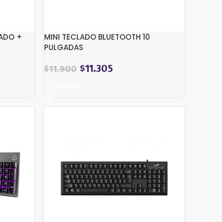
LADO +
MINI TECLADO BLUETOOTH 10
PULGADAS
$
11.305
$
11.900
Comprar