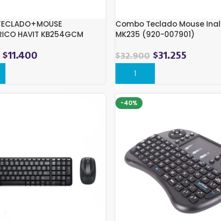
TECLADO+MOUSE
Combo Teclado Mouse Ina
RICO HAVIT KB254GCM
MK235 (920-007901)
$
11.400
$
31.255
$
32.900
r
Comprar
-40%