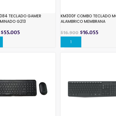
084 TECLADO GAMER
KM300F COMBO TECLADO M
UMINADO G213
ALAMBRICO MEMBRANA
$
55.005
$
16.055
$
16.900
r
Comprar