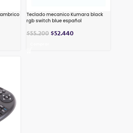
lambrico
Teclado mecanico Kumara black
rgb switch blue español
El
El
$
55.200
$
52.440
precio
precio
Comprar
original
actual
era:
es:
$62.376.
$55.200.