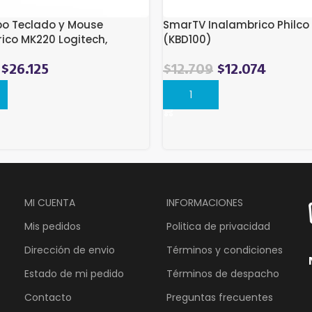
bo Teclado y Mouse
SmarTV Inalambrico Philco
ico MK220 Logitech,
(KBD100)
 (920-004430)
El
El
$
26.125
$
12.709
$
12.074
precio
precio
r
Comprar
original
actual
era:
es:
$21.094.
$12.709.
MI CUENTA
INFORMACIONES
Mis pedidos
Politica de privacidad
Dirección de envio
Términos y condiciones
Estado de mi pedido
Términos de despacho
Contacto
Preguntas frecuentes