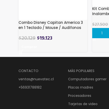
Kit Com
Inalambr
Español
Combo Disney Capitan America 3
$
27.500
en 1 Teclado / Mouse / Audifonos
Compra
El
El
$
20.129
$
19.123
precio
precio
Comprar
original
actual
era:
es:
$24.155.
$20.129.
CONTACTO
MÁS POPULARES
ventas@nuevatec.cl
Computadores gamer
+56931788182
Placas madres
Procesadores
Tarjetas de video