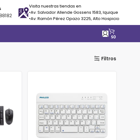
Visita nuestras tiendas en
s
•Av. Salvador Allende Gossens 1583, Iquique
88182
•Av. Ramón Pérez Opazo 3225, Alto Hospicio
$
0
Filtros