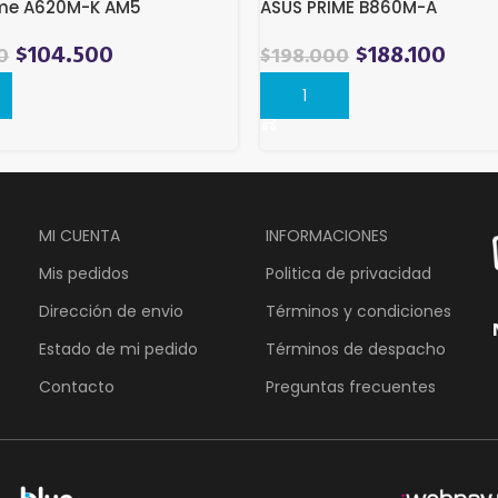
ime A620M-K AM5
ASUS PRIME B860M-A
$
104.500
$
188.100
0
$
198.000
r
Comprar
MI CUENTA
INFORMACIONES
Mis pedidos
Politica de privacidad
Dirección de envio
Términos y condiciones
Estado de mi pedido
Términos de despacho
Contacto
Preguntas frecuentes