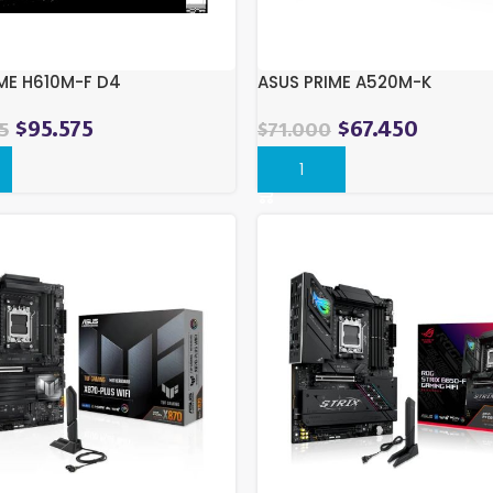
ME H610M-F D4
ASUS PRIME A520M-K
$
95.575
$
67.450
5
$
71.000
r
Comprar