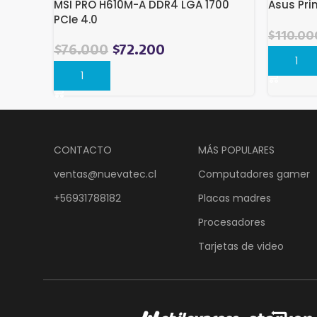
MSI PRO H610M-A DDR4 LGA 1700
Asus Pr
PCIe 4.0
$
110.00
El
El
$
76.000
$
72.200
Compra
precio
precio
Comprar
original
actual
era:
es:
$95.389.
$76.000.
CONTACTO
MÁS POPULARES
ventas@nuevatec.cl
Computadores gamer
+56931788182
Placas madres
Procesadores
Tarjetas de video