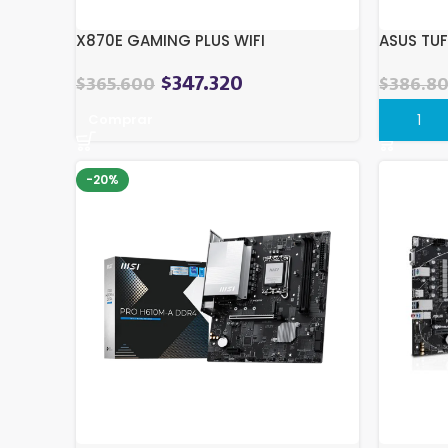
X870E GAMING PLUS WIFI
ASUS TUF
$
347.320
$
365.600
$
386.8
Comprar
Compra
-20%