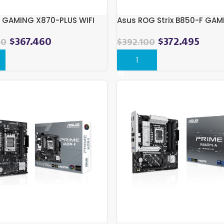
 GAMING X870-PLUS WIFI
Asus ROG Strix B850-F GAM
$
367.460
$
372.495
00
$
392.100
r
Comprar