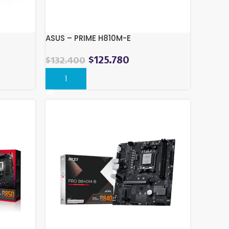
ASUS – PRIME H810M-E
$
125.780
$
132.400
Comprar