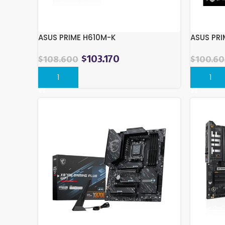
ASUS PRIME H610M-K
ASUS PRI
$
103.170
$
108.600
$
100.60
Comprar
Compra