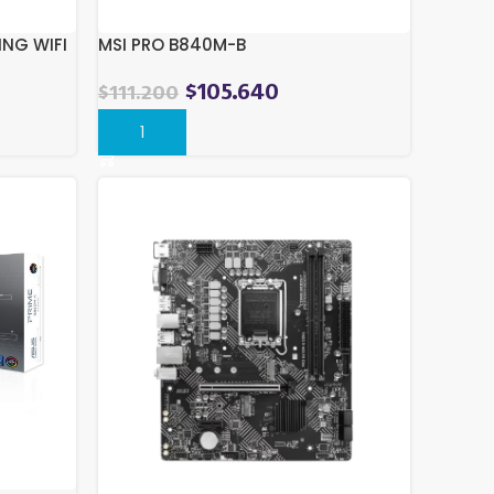
ING WIFI
MSI PRO B840M-B
$
105.640
$
111.200
Comprar