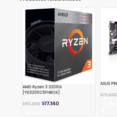
ASUS PR
AMD Ryzen 3 3200G
[YD3200C5FHBOX]
$
71.00
$
77.140
Compr
$
81.200
Comprar