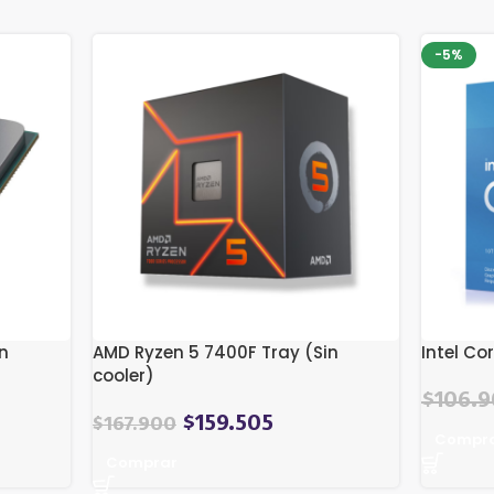
-5%
n
AMD Ryzen 5 7400F Tray (Sin
Intel Co
cooler)
El
$
106.
$
159.505
$
167.900
precio
Compr
original
Comprar
era: