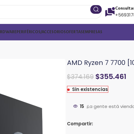
Consulta
+569317
ARDWARE
PERIFÉRICOS/ACCESORIOS
OFERTAS
EMPRESAS
AMD Ryzen 7 7700 [
$
355.461
$
374.169
Sin existencias
15
¡La gente está viend
Compartir: