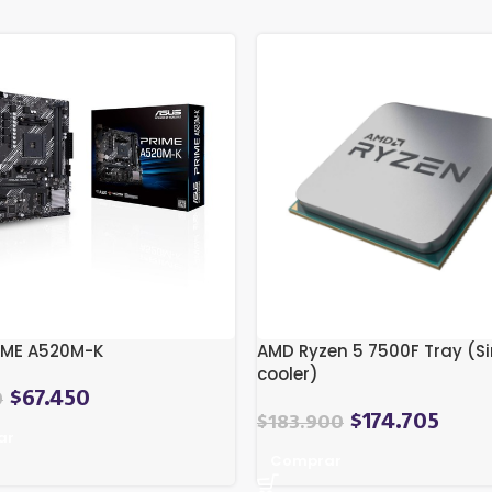
IME A520M-K
AMD Ryzen 5 7500F Tray (Si
cooler)
$
67.450
0
$
174.705
$
183.900
ar
Comprar