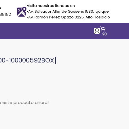
Visita nuestras tiendas en
s
•Av. Salvador Allende Gossens 1583, Iquique
88182
•Av. Ramón Pérez Opazo 3225, Alto Hospicio
$
0
100-100000592BOX]
o este producto ahora!