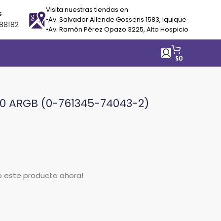
Visita nuestras tiendas en
s
•Av. Salvador Allende Gossens 1583, Iquique
88182
•Av. Ramón Pérez Opazo 3225, Alto Hospicio
$
0
0 ARGB (0-761345-74043-2)
o este producto ahora!