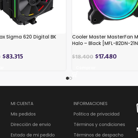
 Sigma 620 Digital BK
Cooler Master MasterFan M
Halo – Black [MFL-B2DN-21
$
83.315
$
17.480
0
$
18.400
ar
Comprar
MI CUENTA
INFORMACIONES
Mis pedidos
Politica de privacidad
Dirección de envio
Términos y condiciones
Estado de mi pedido
Términos de despacho