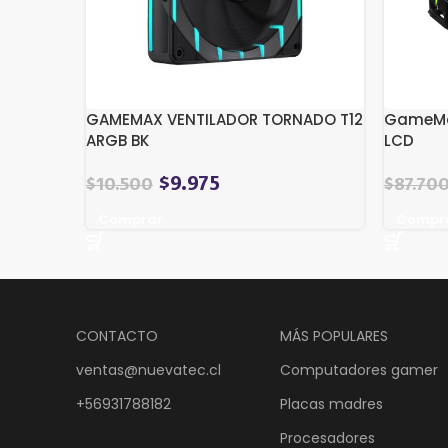
GAMEMAX VENTILADOR TORNADO T12
GameMax
ARGB BK
LCD
$
9.975
$
10.500
$
87.70
Comprar
Compr
CONTACTO
MÁS POPULARES
ventas@nuevatec.cl
Computadores gamer
+56931788182
Placas madres
Procesadores