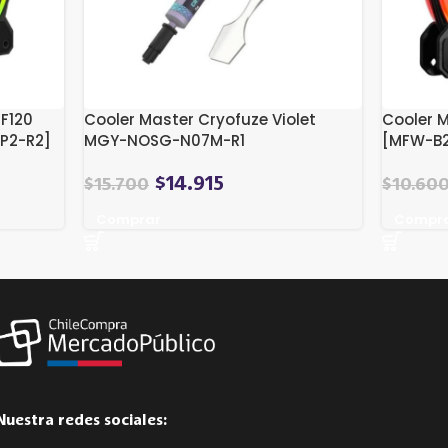
F120
Cooler Master Cryofuze Violet
Cooler 
NP2-R2]
MGY-NOSG-N07M-R1
[MFW-B2
$
14.915
$
15.700
$
10.60
Comprar
Compr
Nuestra redes sociales: