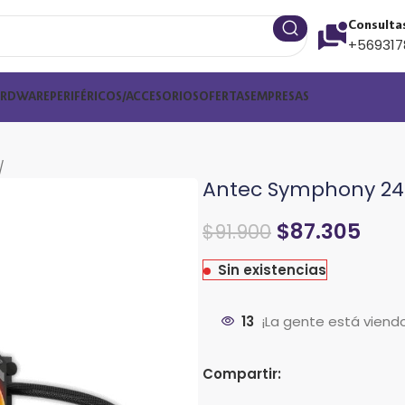
Consulta
+569317
ARDWARE
PERIFÉRICOS/ACCESORIOS
OFERTAS
EMPRESAS
Antec Symphony 24
$
87.305
$
91.900
Sin existencias
13
¡La gente está viend
Compartir: