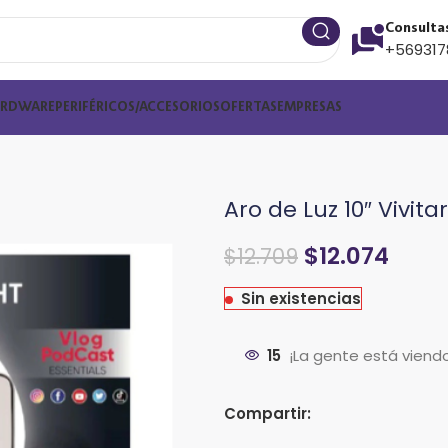
Consulta
+569317
ARDWARE
PERIFÉRICOS/ACCESORIOS
OFERTAS
EMPRESAS
Aro de Luz 10″ Vivitar
$
12.074
$
12.709
Sin existencias
15
¡La gente está viend
Compartir: