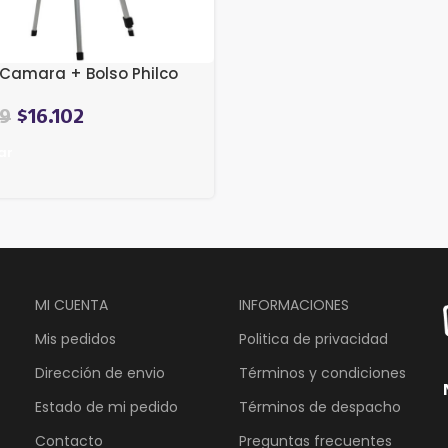
 Camara + Bolso Philco
El
49
$
16.102
precio
ar
actual
es:
$16.949.
MI CUENTA
INFORMACIONES
Mis pedidos
Politica de privacidad
Dirección de envio
Términos y condiciones
Estado de mi pedido
Términos de despacho
Contacto
Preguntas frecuentes