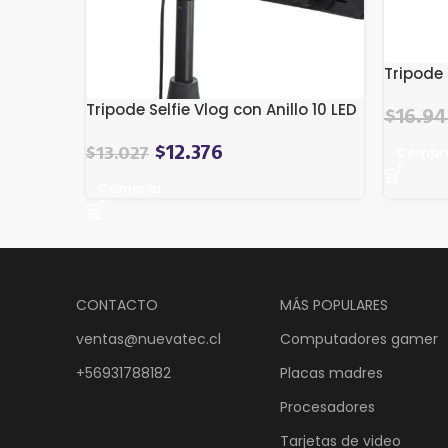
Tripode
Tripode Selfie Vlog con Anillo 10 LED
El
$
16.9
precio
Compr
$
12.376
$
13.027
original
Comprar
era:
$21.189.
CONTACTO
MÁS POPULARES
ventas@nuevatec.cl
Computadores gamer
+56931788182
Placas madres
Procesadores
Tarjetas de video