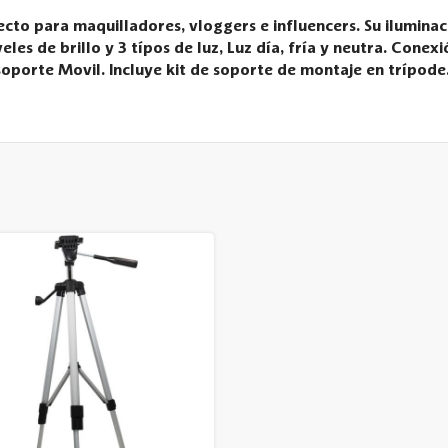
rfecto para maquilladores, vloggers e influencers. Su ilumin
eles de brillo y 3 típos de luz, Luz día, fría y neutra. Conex
oporte Movil. Incluye kit de soporte de montaje en trípode.