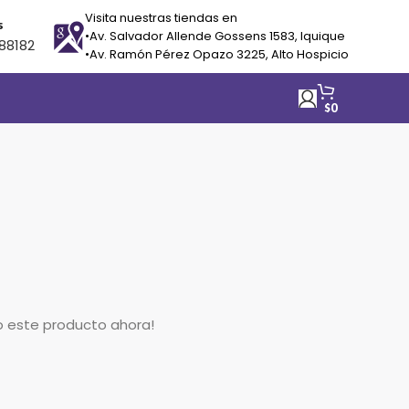
Visita nuestras tiendas en
s
•Av. Salvador Allende Gossens 1583, Iquique
88182
•Av. Ramón Pérez Opazo 3225, Alto Hospicio
$
0
o este producto ahora!