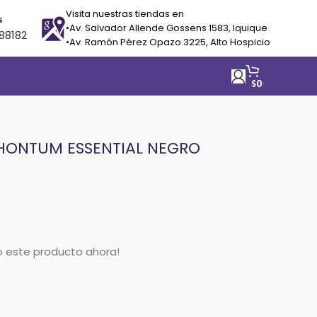
Visita nuestras tiendas en
s
•Av. Salvador Allende Gossens 1583, Iquique
88182
•Av. Ramón Pérez Opazo 3225, Alto Hospicio
$
0
HONTUM ESSENTIAL NEGRO
o este producto ahora!