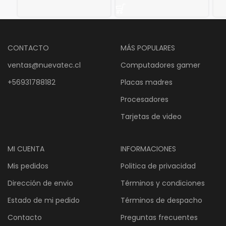
precio
precio
era
original
actual
$2
era:
es:
$50.867.
$42.389.
CONTACTO
MÁS POPULARES
ventas@nuevatec.cl
Computadores gamer
+56931788182
Placas madres
Procesadores
Tarjetas de video
MI CUENTA
INFORMACIONES
Mis pedidos
Politica de privacidad
Dirección de envio
Términos y condiciones
Estado de mi pedido
Términos de despacho
Contacto
Preguntas frecuentes