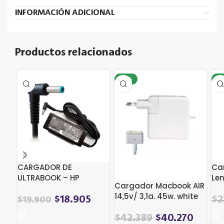
INFORMACIÓN ADICIONAL
Productos relacionados
-17%
-1
CARGADOR DE
Ca
ULTRABOOK – HP
Len
Cargador Macbook AIR
-19.5V/3.33A (TIP
1.
14,5v/ 3,1a. 45w. white
4.5*3.0)
El
$
18.905
$
2
$
19.900
pre
El
El
$
42.389
$
40.270
ori