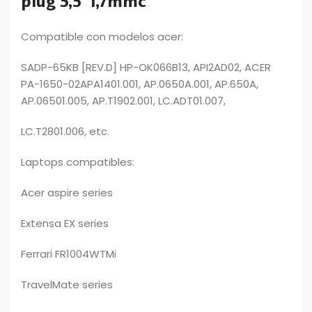
plug 5,5*1,7mmc
Compatible con modelos acer:
SADP-65KB [REV.D] HP-OK066B13, API2AD02, ACER
PA-1650-02APA1401.001, AP.0650A.001, AP.650A,
AP.06501.005, AP.T1902.001, LC.ADT01.007,
LC.T2801.006, etc.
Laptops compatibles:
Acer aspire series
Extensa EX series
Ferrari FR1004WTMi
TravelMate series