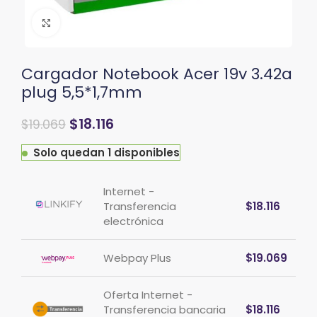
Clic para ampliar
Cargador Notebook Acer 19v 3.42a
plug 5,5*1,7mm
El
El
$
18.116
$
19.069
precio
precio
original
actual
Solo quedan 1 disponibles
era:
es:
$22.883.
$19.069.
Internet -
Transferencia
$
18.116
electrónica
Webpay Plus
$
19.069
Oferta Internet -
Transferencia bancaria
$
18.116