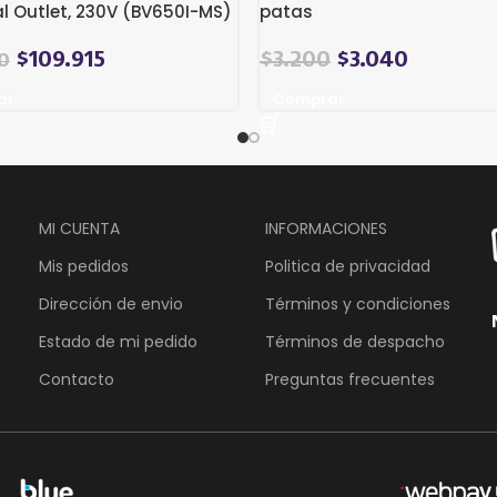
al Outlet, 230V (BV650I-MS)
patas
El
El
$
109.915
$
3.200
$
3.040
0
precio
precio
ar
Comprar
original
actual
era:
es:
$4.480.
$3.200.
MI CUENTA
INFORMACIONES
Mis pedidos
Politica de privacidad
Dirección de envio
Términos y condiciones
Estado de mi pedido
Términos de despacho
Contacto
Preguntas frecuentes