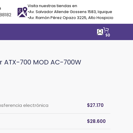
Visita nuestras tiendas en
s
•Av. Salvador Allende Gossens 1583, Iquique
88182
•Av. Ramón Pérez Opazo 3225, Alto Hospicio
$
0
er ATX-700 MOD AC-700W
nsferencia electrónica
$
27.170
$
28.600