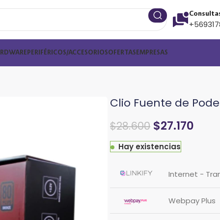
Consulta
+569317
ARDWARE
PERIFÉRICOS/ACCESORIOS
OFERTAS
EMPRESAS
Clio Fuente de Pod
$
27.170
$
28.600
Hay existencias
Internet - Tra
Webpay Plus