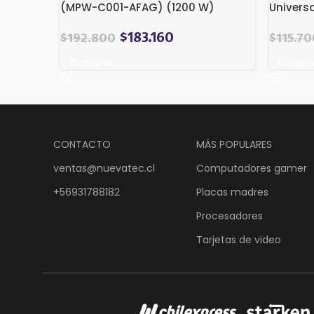
(MPW-C001-AFAG) (1200 W)
Univers
$
183.160
$
192.800
$
115.70
Comprar
Compr
CONTACTO
MÁS POPULARES
ventas@nuevatec.cl
Computadores gamer
+56931788182
Placas madres
Procesadores
Tarjetas de video