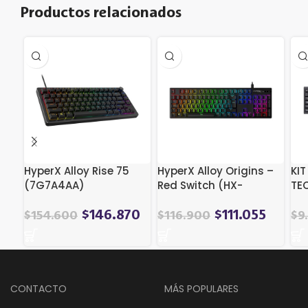
Productos relacionados
HyperX Alloy Rise 75
HyperX Alloy Origins –
KI
(7G7A4AA)
Red Switch (HX-
TE
KB6RDX-LA / 4P4F6AI)
$
146.870
$
111.055
$
154.600
$
116.900
$
9
CONTACTO
MÁS POPULARES