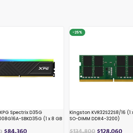
-25%
XPG Spectrix D35G
Kingston KVR32S22S8/16 (1 x
08G16A-SBKD35G (1 x 8 GB
SO-DIMM DDR4-3200)
DDR4-3200)
El
El
$
84.360
$
134.800
$
128.060
0