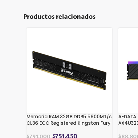
Productos relacionados
Memoria RAM 32GB DDR5 5600MT/s
A-DATA 
CL36 ECC Registered Kingston Fury
AX4U320
Renegade PRO (Open Box)
| DIMM 
$
751.450
$
791.000
$
88.80