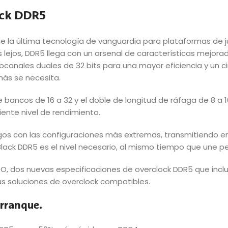
ack DDR5
e la última tecnología de vanguardia para plataformas de j
ás lejos, DDR5 llega con un arsenal de características mej
canales duales de 32 bits para una mayor eficiencia y un c
más se necesita.
 bancos de 16 a 32 y el doble de longitud de ráfaga de 8 a 
iente nivel de rendimiento.
egos con las configuraciones más extremas, transmitiendo e
ack DDR5 es el nivel necesario, al mismo tiempo que une per
PO, dos nuevas especificaciones de overclock DDR5 que inclu
us soluciones de overclock compatibles.
rranque.