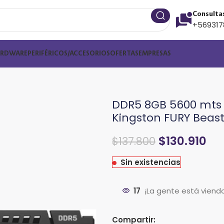
Consulta
+569317
ARDWARE
PERIFÉRICOS/ACCESORIOS
OFERTAS
EMPRESAS
DDR5 8GB 5600 mts
Kingston FURY Beas
$
130.910
$
137.800
Sin existencias
17
¡La gente está viend
Compartir: