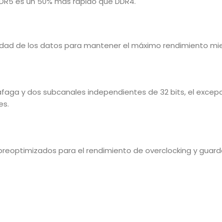
 DDR5 es un 50% más rápido que DDR4.
ad de los datos para mantener el máximo rendimiento mient
áfaga y dos subcanales independientes de 32 bits, el excepc
es.
reoptimizados para el rendimiento de overclocking y guardar