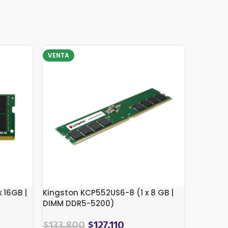
VENTA
 16GB |
Kingston KCP552US6-8 (1 x 8 GB |
DIMM DDR5-5200)
El
El
$
133.800
$
127.110