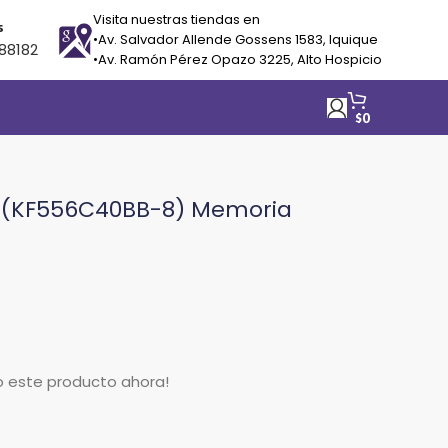
Visita nuestras tiendas en
s
•Av. Salvador Allende Gossens 1583, Iquique
88182
•Av. Ramón Pérez Opazo 3225, Alto Hospicio
$
0
 (KF556C40BB-8) Memoria
t
o este producto ahora!