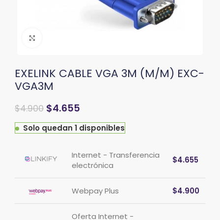
Clic para ampliar
EXELINK CABLE VGA 3M (M/M) EXC-
VGA3M
$
4.655
$
4.900
Solo quedan 1 disponibles
Internet - Transferencia
$
4.655
electrónica
Webpay Plus
$
4.900
Oferta Internet -