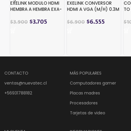
EXELINK MODULO HDMI
EXELINK CONVERSOR
CO
HEMBRA A HEMBRA EXA-
HDMI A VGA (M/H) 0.3M
TO 
HDMIKRJ45 KEYSTONE
EXA-CONHV
AW
$
3.705
$
6.555
$
3.900
$
6.900
$
1
CONTACTO
MÁS POPULARES
ventas@nuevatec.cl
Computadores gamer
+56931788182
Placas madres
Procesadores
Tarjetas de video