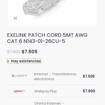
Clic para ampliar
EXELINK PATCH CORD 5MT AWG
CAT 6 N143-01-26CU-5
$
7.505
$
7.900
Hay existencias
Internet - Transferencia
$
7.505
electrónica
Webpay Plus
$
7.900
Oferta Internet -