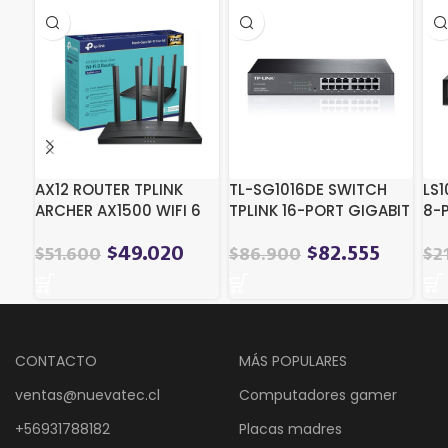
AX12 ROUTER TPLINK
TL-SG1016DE SWITCH
LS
ARCHER AX1500 WIFI 6
TPLINK 16-PORT GIGABIT
8-
DUALBAND
EASY SMART
10
DE
$
49.020
$
82.555
$
51.600
$
86.900
$
2
CONTACTO
MÁS POPULARES
ventas@nuevatec.cl
Computadores gamer
+56931788182
Placas madres