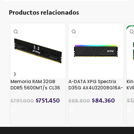
Productos relacionados
-2
Memoria RAM 32GB
A-DATA XPG Spectrix
Ki
DDR5 5600MT/s CL36
D35G AX4U32008G16A-
KVR
ECC Registered
SBKD35G (1 x 8 GB |
| 
Kingston Fury
DIMM DDR4-3200)
El
$
751.450
$
84.360
$
1
$
791.000
$
88.800
Renegade PRO (Open
pre
Box)
ori
era
$1