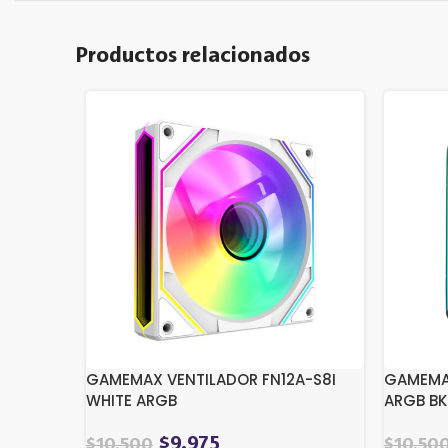
Productos relacionados
GAMEMAX VENTILADOR FN12A-S8I
GAMEMA
WHITE ARGB
ARGB BK
$
9.975
$
10.500
$
10.50