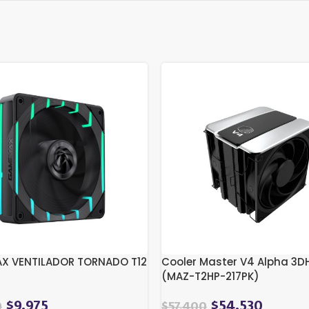
X VENTILADOR TORNADO T12
Cooler Master V4 Alpha 3D
(MAZ-T2HP-217PK)
$
9.975
$
54.530
0
$
57.400