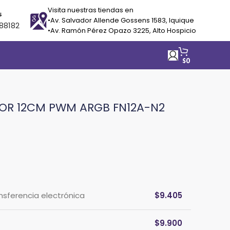
Visita nuestras tiendas en
s
•Av. Salvador Allende Gossens 1583, Iquique
88182
•Av. Ramón Pérez Opazo 3225, Alto Hospicio
$
0
OR 12CM PWM ARGB FN12A-N2
ansferencia electrónica
$
9.405
$
9.900