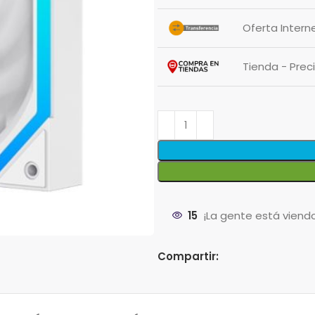
Oferta Intern
Tienda - Pre
15
¡La gente está viend
Compartir: