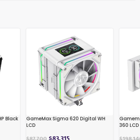
HP Black
GameMax Sigma 620 Digital WH
Gamemax
LCD
360 LCD
$
83.315
$
87.700
$
198.14