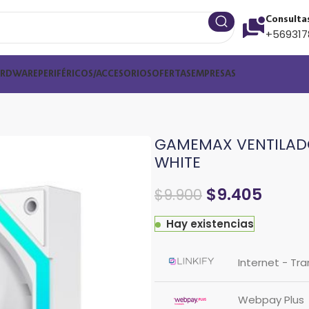
Consulta
+569317
ARDWARE
PERIFÉRICOS/ACCESORIOS
OFERTAS
EMPRESAS
GAMEMAX VENTILAD
WHITE
$
9.405
$
9.900
Hay existencias
Internet - Tr
Webpay Plus