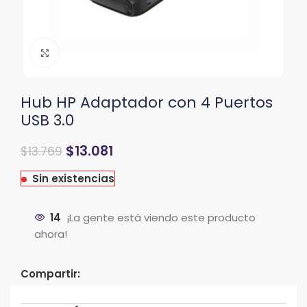
Clic para ampliar
Hub HP Adaptador con 4 Puertos
USB 3.0
El
El
$
13.081
$
13.769
precio
precio
original
actual
Sin existencias
era:
es:
$16.523.
$13.769.
14
¡La gente está viendo este producto
ahora!
Compartir: