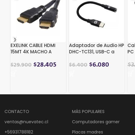
EXELINK CABLE HDMI
Adaptador de Audio HP
Cab
15MT 4K MACHO A
DHC-TC131, USB-C a
PC 
MACHO EXC-HDMI15
3,5mm, Trenzado,
Negro
El
$
28.405
$
6.080
$
3
$
29.900
$
6.400
pre
ori
era
$4
CONTACTO
MÁS POPULARES
ventas@nuevatec.cl
Computadores gamer
+56931788182
Placas madres