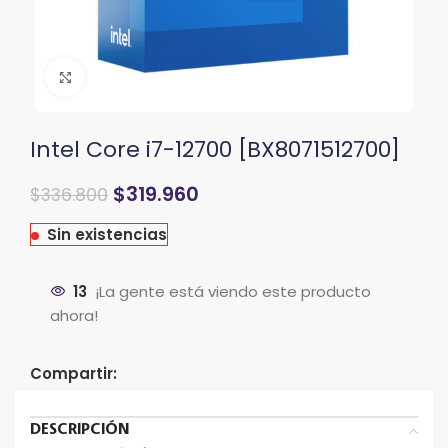
Clic para ampliar
Intel Core i7-12700 [BX8071512700]
El
El
$
319.960
$
336.800
precio
precio
original
actual
Sin existencias
era:
es:
$387.320.
$336.800.
13
¡La gente está viendo este producto
ahora!
Compartir:
DESCRIPCIÓN