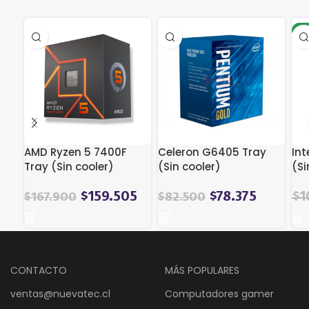
-5
AMD Ryzen 5 7400F
Celeron G6405 Tray
Int
Tray (Sin cooler)
(Sin cooler)
(Si
El
$
159.505
$
78.375
$
1
$
167.900
$
82.500
pre
ori
era
$1
CONTACTO
MÁS POPULARES
ventas@nuevatec.cl
Computadores gamer