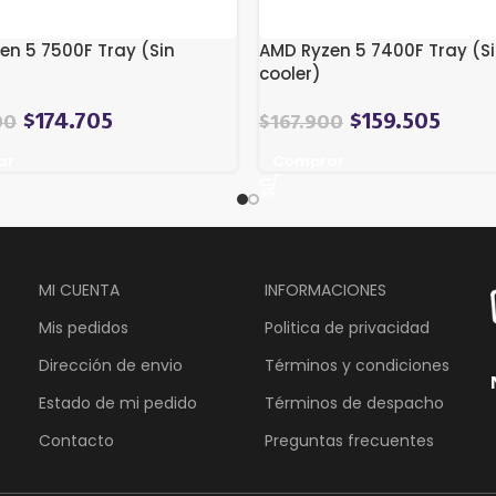
en 5 7500F Tray (Sin
AMD Ryzen 5 7400F Tray (S
cooler)
$
174.705
$
159.505
00
$
167.900
ar
Comprar
MI CUENTA
INFORMACIONES
Mis pedidos
Politica de privacidad
Dirección de envio
Términos y condiciones
Estado de mi pedido
Términos de despacho
Contacto
Preguntas frecuentes