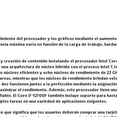
dimiento del procesador y los gráficos mediante el aument
uencia máxima varía en función de la carga de trabajo, hardw
 y creación de contenido instalando el procesador Intel Cor
 una arquitectura de núcleo híbrido con el proceso Intel 7, l
 núcleos eficientes y ocho núcleos de rendimiento de 2,1 GH
areas, mientras que los núcleos de rendimiento brindan velo
 dos funcionen juntos a la perfección mediante la asignación
ximizar el rendimiento. Además, este procesador tiene una
iable. El Core i7-12700F también incluye soporte para hast
ples tareas en una variedad de aplicaciones exigentes.
 lo que significa que los usuarios deberán comprar una tarje