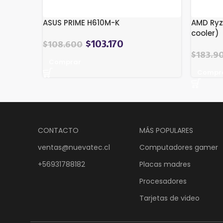
ASUS PRIME H610M-K
AMD Ryz
cooler)
$
103.170
$
108.600
$
183.9
Comprar
Compr
CONTACTO
MÁS POPULARES
ventas@nuevatec.cl
Computadores gamer
+56931788182
Placas madres
Procesadores
Tarjetas de video