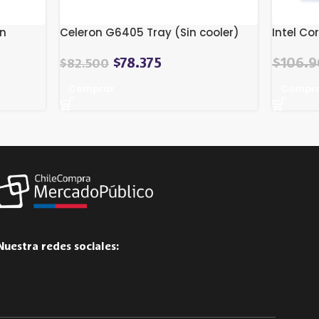
in
Celeron G6405 Tray (Sin cooler)
Intel Co
El
$
78.375
$
106.
$
82.500
precio
Comprar
Compr
original
era:
$113.09
Nuestra redes sociales: