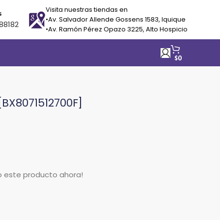
Visita nuestras tiendas en
s
•Av. Salvador Allende Gossens 1583, Iquique
88182
•Av. Ramón Pérez Opazo 3225, Alto Hospicio
$
0
 [BX8071512700F]
o este producto ahora!