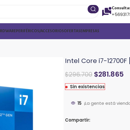
Consulta
+569317
ARDWARE
PERIFÉRICOS/ACCESORIOS
OFERTAS
EMPRESAS
Intel Core i7-12700F
El
El
$
281.865
$
296.700
precio
precio
Sin existencias
original
actual
era:
es:
$341.205.
$296.700.
15
¡La gente está viend
Compartir: