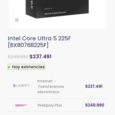
Clic para ampliar
Intel Core Ultra 5 225F
[BX80768225F]
El
El
$
237.491
$
249.990
precio
precio
original
actual
Hay existencias
era:
es:
$296.600.
$249.990.
Internet -
Transferencia
$
237.491
electrónica
Webpay Plus
$
249.990