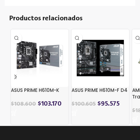
Productos relacionados
ASUS PRIME H610M-K
ASUS PRIME H610M-F D4
AM
Tra
$
103.170
$
95.575
$
108.600
$
100.605
$
1