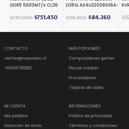
DDR5 5600MT/s CL36
D35G AX4U32008G16A-
KVR
ECC Registered
SBKD35G (1 x 8 GB |
| 
Kingston Fury
DIMM DDR4-3200)
El
$
751.450
$
84.360
$
1
$
791.000
$
88.800
Renegade PRO (Open
pre
Box)
ori
era
$1
CONTACTO
MÁS POPULARES
ventas@nuevatec.cl
Computadores gamer
+56931788182
Placas madres
Procesadores
Tarjetas de video
MI CUENTA
INFORMACIONES
Mis pedidos
Politica de privacidad
Dirección de envio
Términos y condiciones