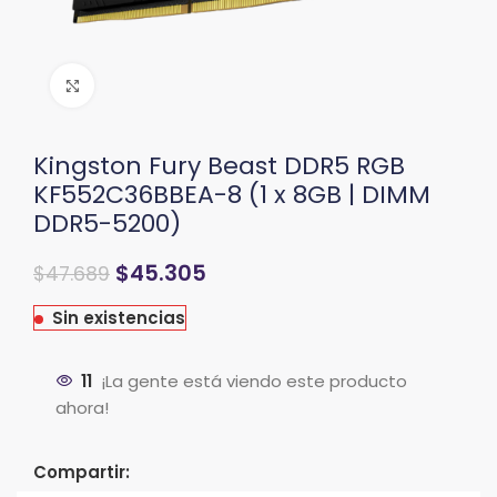
Clic para ampliar
Kingston Fury Beast DDR5 RGB
KF552C36BBEA-8 (1 x 8GB | DIMM
DDR5-5200)
El
El
$
45.305
$
47.689
precio
precio
original
actual
Sin existencias
era:
es:
$52.989.
$47.689.
11
¡La gente está viendo este producto
ahora!
Compartir: