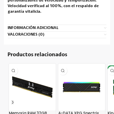
personalizables de velocidad y temporización.
Velocidad verificad al 100%, con el respaldo de
garantía vitalicia.
INFORMACIÓN ADICIONAL
VALORACIONES (0)
Productos relacionados
-2
Memoria RAM 32GB
A-DATA XPG Spectrix
Ki