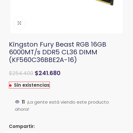
Clic para ampliar
Kingston Fury Beast RGB 16GB
6000MT/s DDR5 CL36 DIMM
(KF560C36BBE2A-16)
El
El
$
241.680
$
254.400
precio
precio
original
actual
Sin existencias
era:
es:
$265.000.
$254.400.
11
¡La gente está viendo este producto
ahora!
Compartir: