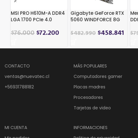
MSI PRO H610M-A DDR4
Gigabyte GeForce RTX
Me
LGA 1700 PCIe 4.0
5060 WINDFORCE 8G
DD
[GV-N5060WF2-8GD]
EC
Kin
El
El
$
76.000
$
72.200
$
458.841
$
482.990
$
7
Re
precio
precio
Bo
original
actual
era:
es:
$95.389.
$76.000.
CONTACTO
MÁS POPULARES
ventas@nuevatec.cl
Computadores gamer
+56931788182
Placas madres
Procesadores
Tarjetas de video
MI CUENTA
INFORMACIONES