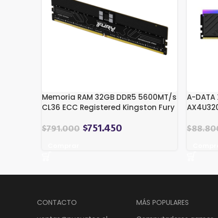
Memoria RAM 32GB DDR5 5600MT/s
A-DATA 
CL36 ECC Registered Kingston Fury
AX4U320
Renegade PRO (Open Box)
| DIMM 
$
751.450
$
791.000
$
88.80
Comprar
Compr
CONTACTO
MÁS POPULARES