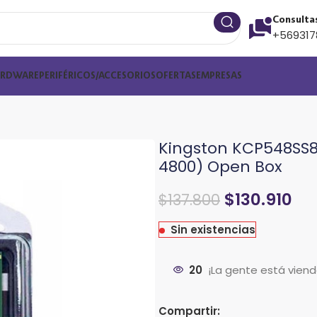
Consulta
+569317
ARDWARE
PERIFÉRICOS/ACCESORIOS
OFERTAS
EMPRESAS
Kingston KCP548SS8-
4800) Open Box
$
130.910
$
137.800
Sin existencias
20
¡La gente está vien
Compartir: