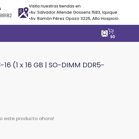
Visita nuestras tiendas en
s
•Av. Salvador Allende Gossens 1583, Iquique
88182
•Av. Ramón Pérez Opazo 3225, Alto Hospicio
$
0
16 (1 x 16 GB | SO-DIMM DDR5-
do este producto ahora!