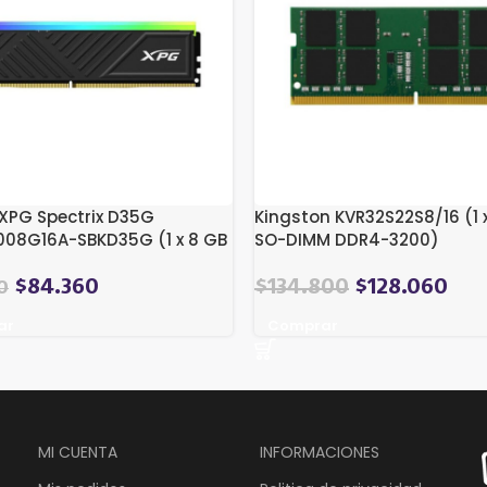
XPG Spectrix D35G
Kingston KVR32S22S8/16 (1 x
08G16A-SBKD35G (1 x 8 GB
SO-DIMM DDR4-3200)
DDR4-3200)
El
El
$
84.360
$
134.800
$
128.060
0
precio
precio
ar
Comprar
original
actual
era:
es:
$180.810.
$134.800.
MI CUENTA
INFORMACIONES