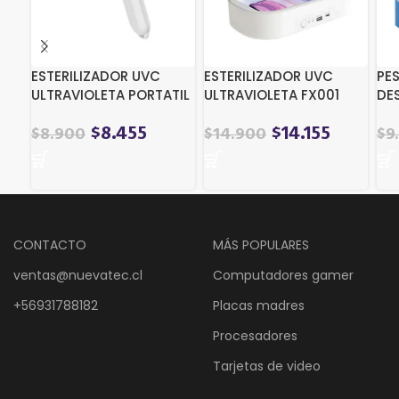
ESTERILIZADOR UVC
ESTERILIZADOR UVC
PE
ULTRAVIOLETA PORTATIL
ULTRAVIOLETA FX001
DES
FX002
$
8.455
$
14.155
$
8.900
$
14.900
$
9
CONTACTO
MÁS POPULARES
ventas@nuevatec.cl
Computadores gamer
+56931788182
Placas madres
Procesadores
Tarjetas de video