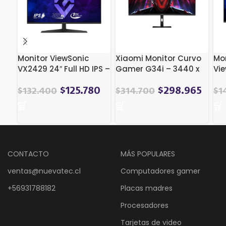
Monitor ViewSonic
Xiaomi Monitor Curvo
Mo
VX2429 24″ Full HD IPS –
Gamer G34i – 3440 x
Vie
200Hz, 1ms, FreeSync
1440 – WQHD IPS 1MS
Ful
Premium
180hz
co
$
125.780
$
298.965
$
132.400
$
314.700
$
1
CONTACTO
MÁS POPULARES
ventas@nuevatec.cl
Computadores gamer
+56931788182
Placas madres
Procesadores
Tarjetas de video