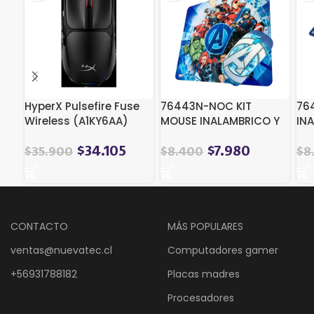
HyperX Pulsefire Fuse
76443N-NOC KIT
76
Wireless (A1KY6AA)
MOUSE INALAMBRICO Y
IN
MOUSE PAD AVENGERS 2
PA
$
34.105
$
7.980
$
35.900
$
8.400
$
8
CONTACTO
MÁS POPULARES
ventas@nuevatec.cl
Computadores gamer
+56931788182
Placas madres
Procesadores