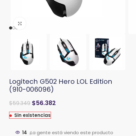
Clic para ampliar
Logitech G502 Hero LOL Edition
(910-006096)
El
El
$
56.382
$
59.349
precio
precio
original
actual
Sin existencias
era:
es:
$71.219.
$59.349.
14
¡La gente está viendo este producto