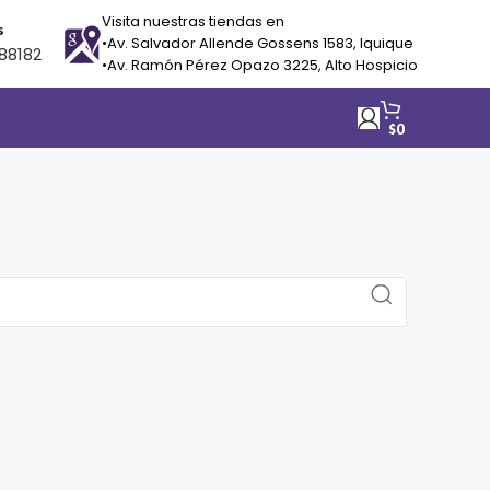
Visita nuestras tiendas en
s
•Av. Salvador Allende Gossens 1583, Iquique
88182
•Av. Ramón Pérez Opazo 3225, Alto Hospicio
$
0