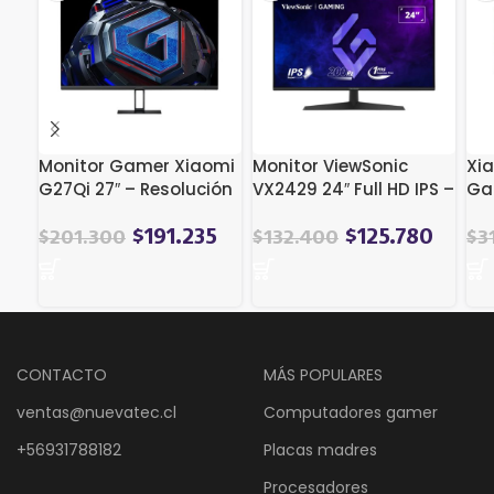
Monitor Gamer Xiaomi
Monitor ViewSonic
Xi
G27Qi 27″ – Resolución
VX2429 24″ Full HD IPS –
Ga
QHD, 180Hz, 1ms, IPS
200Hz, 1ms, FreeSync
14
Premium
18
$
191.235
$
125.780
$
201.300
$
132.400
$
3
CONTACTO
MÁS POPULARES
ventas@nuevatec.cl
Computadores gamer
+56931788182
Placas madres
Procesadores