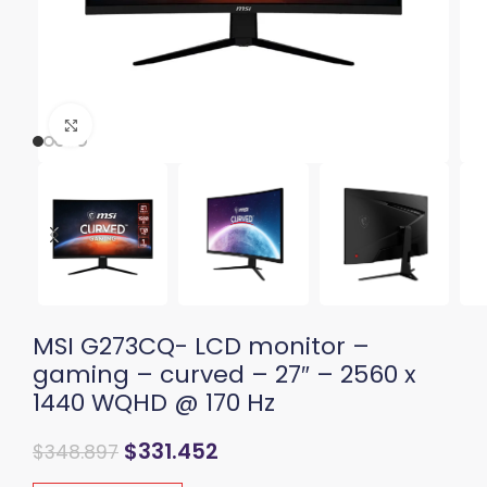
Clic para ampliar
MSI G273CQ- LCD monitor –
gaming – curved – 27″ – 2560 x
1440 WQHD @ 170 Hz
$
331.452
$
348.897