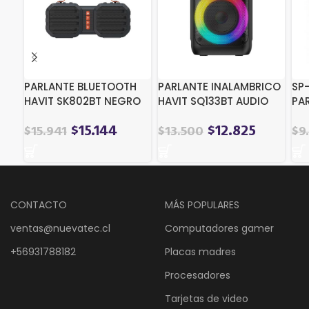
PARLANTE BLUETOOTH
PARLANTE INALAMBRICO
SP
HAVIT SK802BT NEGRO
HAVIT SQ133BT AUDIO
PA
SERIES-TROLLEY
AZ
$
15.144
$
12.825
$
15.941
$
13.500
$
9
CONTACTO
MÁS POPULARES
ventas@nuevatec.cl
Computadores gamer
+56931788182
Placas madres
Procesadores
Tarjetas de video