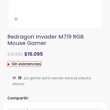
Clic para ampliar
Redragon Invader M719 RGB
Mouse Gamer
El
El
$
15.095
$
15.889
precio
precio
original
actual
Sin existencias
era:
es:
$21.189.
$15.889.
18
¡La gente está viendo este producto
ahora!
Compartir: