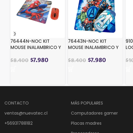
76444N-NOC KIT
76443N-NOC KIT
91
MOUSE INALAMBRICO Y
MOUSE INALAMBRICO Y
LO
MOUSE PAD SPIDERMAN
MOUSE PAD AVENGERS 2
G7
2
$
7.980
$
7.980
$
8.400
$
8.400
$
1
CONTACTO
MÁS POPULARES
ventas@nuevatec.cl
Computadores gamer
+56931788182
Placas madres