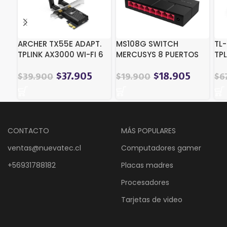
ARCHER TX55E ADAPT.
MS108G SWITCH
TL
TPLINK AX3000 WI-FI 6
MERCUSYS 8 PUERTOS
TP
BLUETOOTH 5.2 PCIE
GIGA
DE
$
37.905
$
18.905
$
39.900
$
19.900
$
6
CONTACTO
MÁS POPULARES
ventas@nuevatec.cl
Computadores gamer
+56931788182
Placas madres
Procesadores
Tarjetas de video