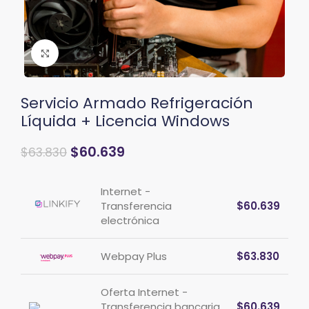
Clic para ampliar
Servicio Armado Refrigeración
Líquida + Licencia Windows
$
60.639
$
63.830
Internet -
Transferencia
$
60.639
electrónica
Webpay Plus
$
63.830
Oferta Internet -
Transferencia bancaria
$
60.639