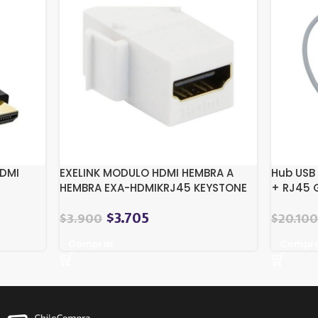
HDMI
EXELINK MODULO HDMI HEMBRA A
Hub USB 
HEMBRA EXA-HDMIKRJ45 KEYSTONE
+ RJ45 
$
3.705
$
3.900
$
20.100
Comprar
Compr