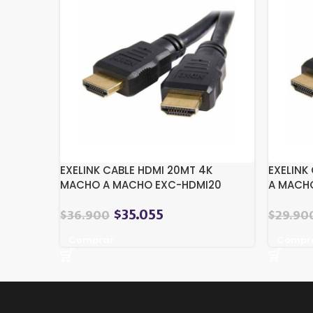
EXELINK CABLE HDMI 20MT 4K
EXELINK
MACHO A MACHO EXC-HDMI20
A MACH
$
35.055
$
36.900
$
29.90
Comprar
Compr