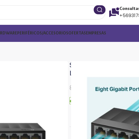
Consulta
+569317
ARDWARE
PERIFÉRICOS/ACCESORIOS
OFERTAS
EMPRESAS
Switch Gigabit 8 Pu
Lite LS1008G
$
21.850
$
23.000
Solo quedan 2 disponible
Internet - Tra
Webpay Plus