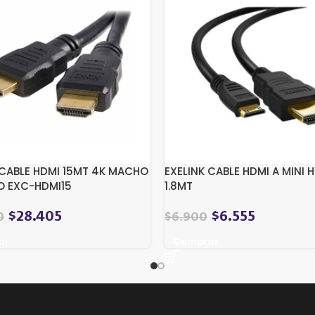
 CABLE HDMI 15MT 4K MACHO
EXELINK CABLE HDMI A MINI 
O EXC-HDMI15
1.8MT
$
28.405
$
6.555
0
$
6.900
ar
Comprar