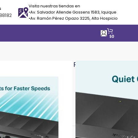
Visita nuestras tiendas en
s
•Av. Salvador Allende Gossens 1583, Iquique
88182
•Av. Ramón Pérez Opazo 3225, Alto Hospicio
$
0
ertos Ethernet De Red Rj45 Tp-Link
s
nsferencia electrónica
$
21.850
$
23.000