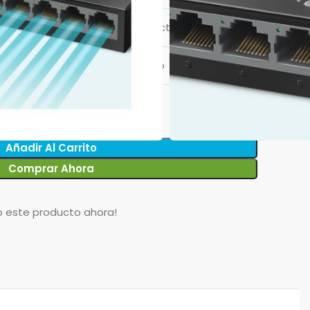
et - Transferencia bancaria directa
$
21.850
cio Normal Todo Método de Pago
$
23.000
Añadir Al Carrito
Comprar Ahora
o este producto ahora!