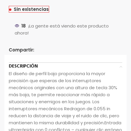
precio
precio
original
actual
Sin existencias
era:
es:
$49.595.
$41.329.
18
¡La gente está viendo este producto
ahora!
Compartir:
DESCRIPCIÓN
El diseño de perfil bajo proporciona la mayor
precisión que esperas de los interruptores
mecánicos originales con una altura de tecla 30%
más baja, te permite reaccionar más rápido a
situaciones y enemigos en los juegos. Los
interruptores mecánicos Redragon de 0.055 in
reducen la distancia de viaje y el ruido de clic, pero
mantienen la misma durabilidad y precisión.Entrada
ultrarrápida con 0 conflictos – cualquier clic erróneo