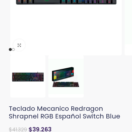
Clic para ampliar
Teclado Mecanico Redragon
Shrapnel RGB Español Switch Blue
El
El
$
39.263
$
41.329