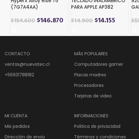
HyperX Alloy Rise 75
TECLADO INALAMBRICO
92
(7G7A4AA)
PARA APPLE AP382
GA
RE
$
146.870
$
14.155
$
154.600
$
14.900
$
5
CONTACTO
MÁS POPULARES
ventas@nuevatec.cl
Computadores gamer
+56931788182
Placas madres
Procesadores
Tarjetas de video
MI CUENTA
INFORMACIONES
Mis pedidos
Politica de privacidad
Dirección de envio
Términos y condiciones