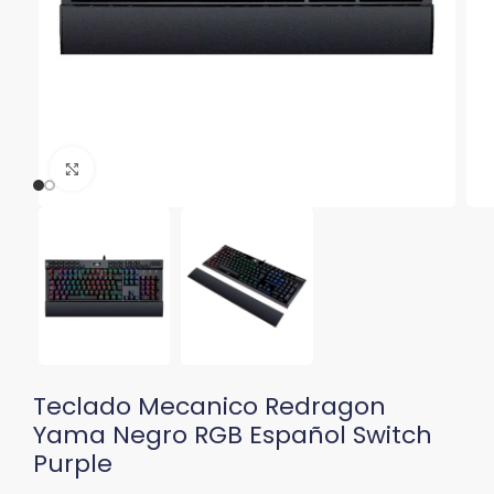
Clic para ampliar
Teclado Mecanico Redragon
Yama Negro RGB Español Switch
Purple