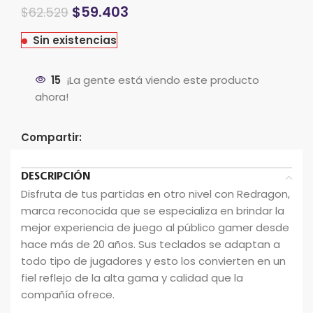
El
El
$
59.403
$
62.529
precio
precio
original
actual
Sin existencias
era:
es:
$75.035.
$62.529.
15
¡La gente está viendo este producto
ahora!
Compartir:
DESCRIPCIÓN
Disfruta de tus partidas en otro nivel con Redragon,
marca reconocida que se especializa en brindar la
mejor experiencia de juego al público gamer desde
hace más de 20 años. Sus teclados se adaptan a
todo tipo de jugadores y esto los convierten en un
fiel reflejo de la alta gama y calidad que la
compañía ofrece.