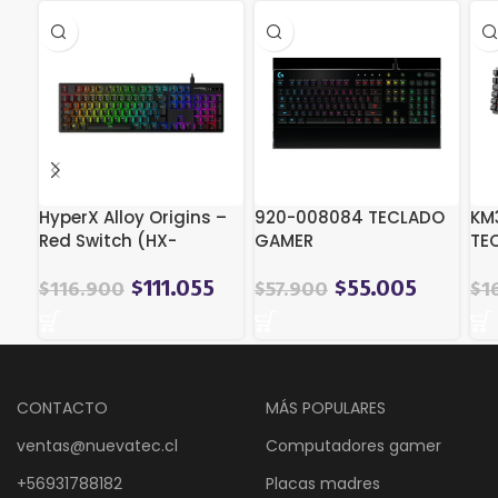
HyperX Alloy Origins –
920-008084 TECLADO
KM
Red Switch (HX-
GAMER
TE
KB6RDX-LA / 4P4F6AI)
RETROILUMINADO G213
AL
$
111.055
$
55.005
$
116.900
$
57.900
$
1
CONTACTO
MÁS POPULARES
ventas@nuevatec.cl
Computadores gamer
+56931788182
Placas madres