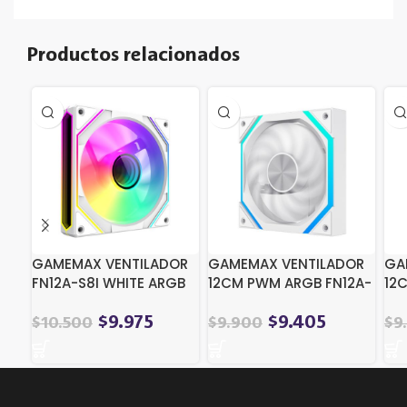
Productos relacionados
GAMEMAX VENTILADOR
GAMEMAX VENTILADOR
GA
FN12A-S8I WHITE ARGB
12CM PWM ARGB FN12A-
12
N2 WHITE
N2
$
9.975
$
9.405
$
10.500
$
9.900
$
9