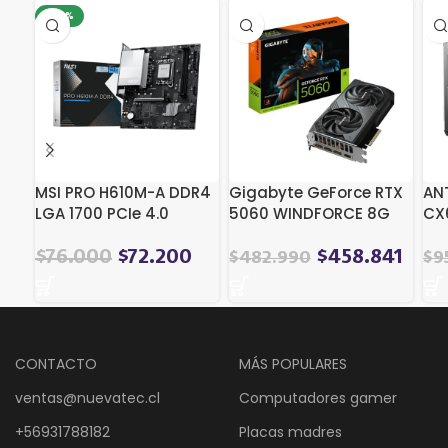
-20%
MSI PRO H610M-A DDR4
Gigabyte GeForce RTX
AN
LGA 1700 PCIe 4.0
5060 WINDFORCE 8G
CX
[GV-N5060WF2-8GD]
0-
El
El
$
76.000
$
72.200
$
458.841
$
482.990
$
9
precio
precio
original
actual
era:
es:
$95.389.
$76.000.
CONTACTO
MÁS POPULARES
ventas@nuevatec.cl
Computadores gamer
+56931788182
Placas madres