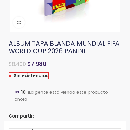
Clic para ampliar
ALBUM TAPA BLANDA MUNDIAL FIFA
WORLD CUP 2026 PANINI
El
El
$
7.980
$
8.400
precio
precio
original
actual
Sin existencias
era:
es:
$8.900.
$8.400.
10
¡La gente está viendo este producto
ahora!
Compartir: