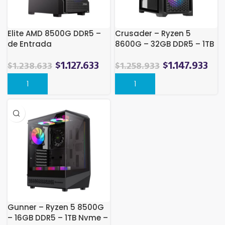
Elite AMD 8500G DDR5 –
Crusader – Ryzen 5
de Entrada
8600G – 32GB DDR5 – 1TB
Nvme – de Entrada
El
El
El
El
$
1.127.633
$
1.147.933
$
1.238.633
$
1.258.933
precio
precio
precio
pre
original
actual
original
act
era:
es:
era:
es:
$1.238.633.
$1.127.633.
$1.258.933.
$1.1
Gunner – Ryzen 5 8500G
– 16GB DDR5 – 1TB Nvme –