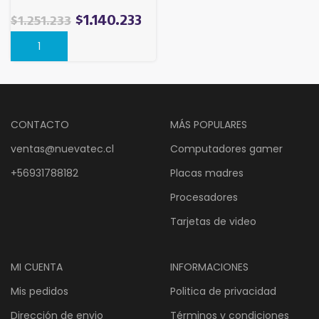
de Entrada
El
El
$
1.140.233
$
1.251.233
precio
precio
original
actual
era:
es:
$1.251.233.
$1.140.233.
CONTACTO
MÁS POPULARES
ventas@nuevatec.cl
Computadores gamer
+56931788182
Placas madres
Procesadores
Tarjetas de video
MI CUENTA
INFORMACIONES
Mis pedidos
Politica de privacidad
Dirección de envio
Términos y condiciones