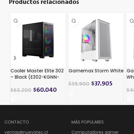
Productos relacionados
Cooler Master Elite 302
Gamemax Storm White
Ga
– Black (E302-KGNN-
Wh
S00)
$
37.905
$
39.900
$
60.040
$
63.200
$
4
CONTACTO
MÁS POPULARES
ventas@nuevatec.cl
Computadores gamer