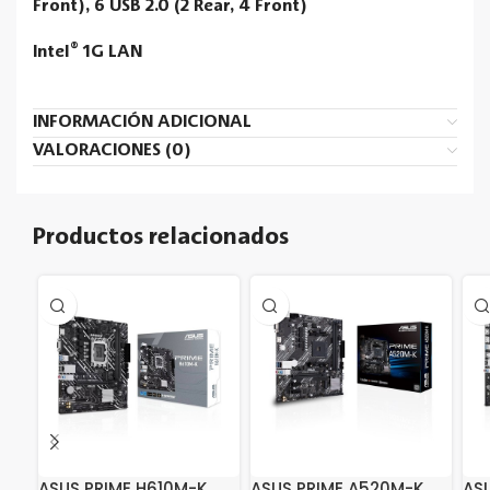
Front), 6 USB 2.0 (2 Rear, 4 Front)
®
Intel
1G LAN
INFORMACIÓN ADICIONAL
VALORACIONES (0)
Productos relacionados
ASUS PRIME H610M-K
ASUS PRIME A520M-K
AS