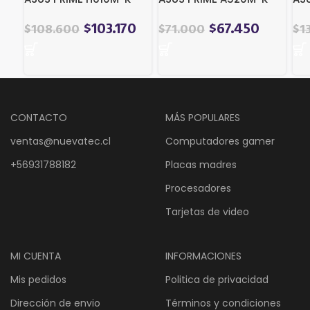
$
103.170
$
67.450
$
108.600
$
71.000
$
1
CONTACTO
MÁS POPULARES
ventas@nuevatec.cl
Computadores gamer
+56931788182
Placas madres
Procesadores
Tarjetas de video
MI CUENTA
INFORMACIONES
Mis pedidos
Politica de privacidad
Dirección de envio
Términos y condiciones