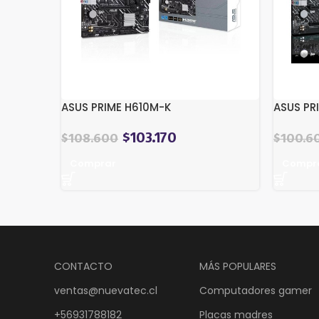
ASUS PRIME H610M-K
ASUS PR
$
103.170
$
108.600
$
100.6
Comprar
Compr
CONTACTO
MÁS POPULARES
ventas@nuevatec.cl
Computadores gamer
+56931788182
Placas madres