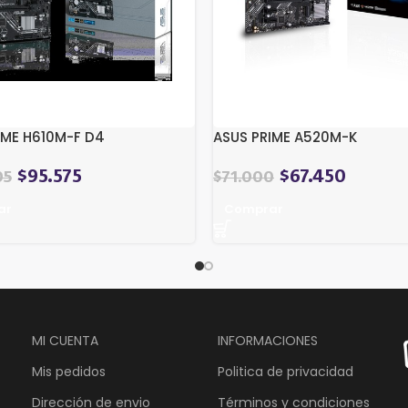
IME H610M-F D4
ASUS PRIME A520M-K
$
95.575
$
67.450
05
$
71.000
ar
Comprar
MI CUENTA
INFORMACIONES
Mis pedidos
Politica de privacidad
Dirección de envio
Términos y condiciones