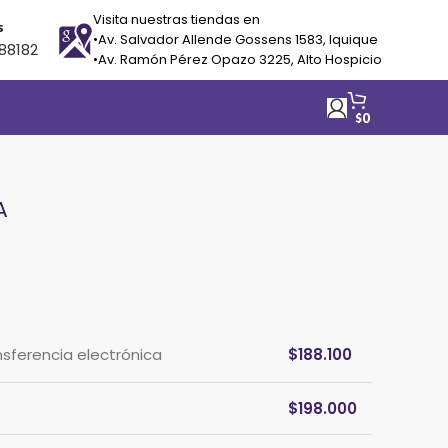
Visita nuestras tiendas en
s
•Av. Salvador Allende Gossens 1583, Iquique
88182
•Av. Ramón Pérez Opazo 3225, Alto Hospicio
$
0
A
nsferencia electrónica
$
188.100
$
198.000