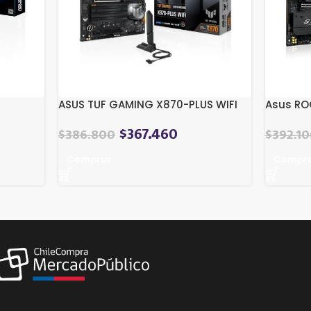
ASUS TUF GAMING X870-PLUS WIFI
Asus RO
$
367.460
$
386.800
$
392.1
Comprar
Compr