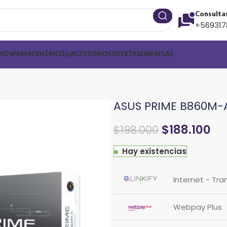
Consulta
+569317
ARDWARE
PERIFÉRICOS/ACCESORIOS
OFERTAS
EMPRESAS
ASUS PRIME B860M-
$
188.100
$
198.000
Hay existencias
Internet - Tra
Webpay Plus