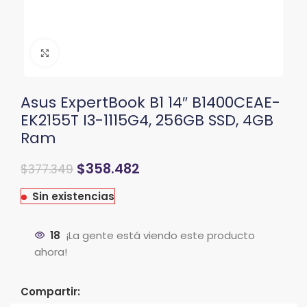
Clic para ampliar
Asus ExpertBook B1 14″ B1400CEAE-
EK2155T I3-1115G4, 256GB SSD, 4GB
Ram
El
El
$
358.482
$
377.349
precio
precio
original
actual
Sin existencias
era:
es:
$604.189.
$377.349.
18
¡La gente está viendo este producto
ahora!
Compartir: