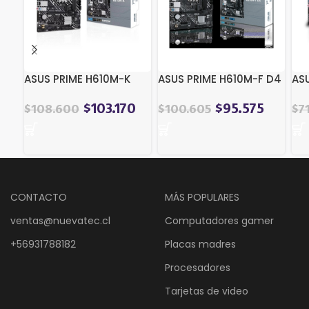
ASUS PRIME H610M-K
ASUS PRIME H610M-F D4
AS
$
103.170
$
95.575
$
108.600
$
100.605
$
7
CONTACTO
MÁS POPULARES
ventas@nuevatec.cl
Computadores gamer
+56931788182
Placas madres
Procesadores
Tarjetas de video