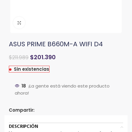
Clic para ampliar
ASUS PRIME B660M-A WIFI D4
El
El
$
201.390
$
211.989
precio
precio
original
actual
Sin existencias
era:
es:
$238.489.
$211.989.
18
¡La gente está viendo este producto
ahora!
Compartir:
DESCRIPCIÓN