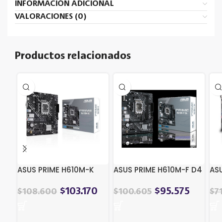
INFORMACIÓN ADICIONAL
VALORACIONES (0)
Productos relacionados
ASUS PRIME H610M-K
ASUS PRIME H610M-F D4
AS
$
103.170
$
95.575
$
108.600
$
100.605
$
7