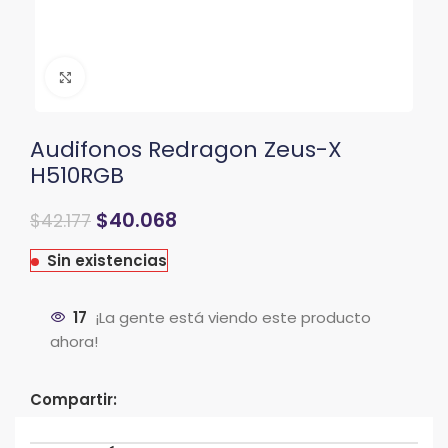
Clic para ampliar
Audifonos Redragon Zeus-X
H510RGB
$
40.068
$
42.177
Sin existencias
17
¡La gente está viendo este producto
ahora!
Compartir: