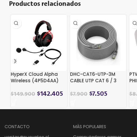
Productos relacionados
HyperX Cloud Alpha
DHC-CAT6-UTP-3M
PT
Wireless (4P5D4AA)
CABLE UTP CAT 6 / 3
PH
METROS 1GBPS
BL
$
142.405
$
7.505
$
149.900
$
7.900
$
8
CONTACTO
MÁS POPULARES