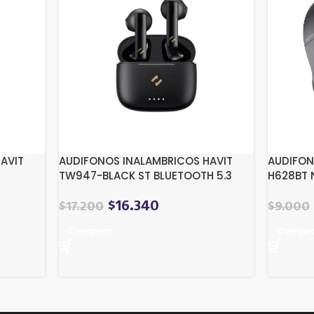
AVIT
AUDIFONOS INALAMBRICOS HAVIT
AUDIFON
TW947-BLACK ST BLUETOOTH 5.3
H628BT 
CON CANCELACION DE RUIDO
$
16.340
$
17.200
$
9.000
Comprar
Compr