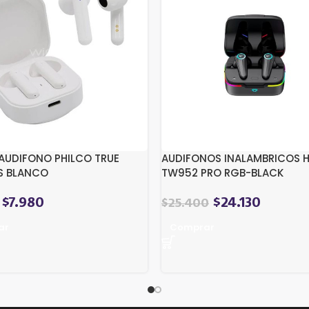
UDIFONO PHILCO TRUE
AUDIFONOS INALAMBRICOS H
S BLANCO
TW952 PRO RGB-BLACK
$
7.980
$
24.130
$
25.400
ar
Comprar