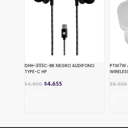
DHH-3113C-BK NEGRO AUDIFONO
PTW7W A
TYPE-C HP
WIRELES
$
4.655
$
4.900
$
8.400
Comprar
Compr