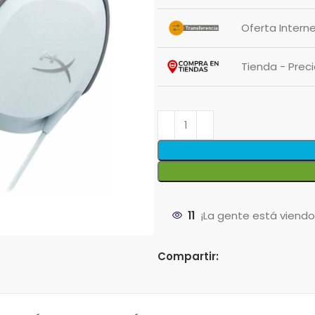
Oferta Intern
Tienda - Pre
11
¡La gente está viend
Compartir: