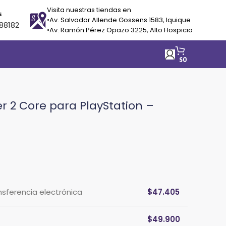
Visita nuestras tiendas en
s
•Av. Salvador Allende Gossens 1583, Iquique
88182
•Av. Ramón Pérez Opazo 3225, Alto Hospicio
$
0
r 2 Core para PlayStation –
nsferencia electrónica
$
47.405
$
49.900