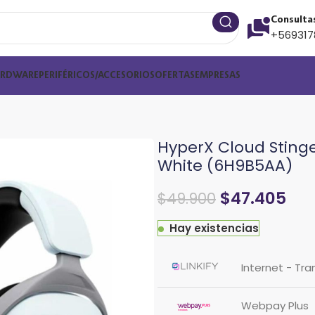
Consulta
+569317
ARDWARE
PERIFÉRICOS/ACCESORIOS
OFERTAS
EMPRESAS
HyperX Cloud Stinge
White (6H9B5AA)
$
47.405
$
49.900
Hay existencias
Internet - Tra
Webpay Plus