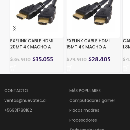
EXELINK CABLE HDMI
EXELINK CABLE HDMI
CA
20MT 4K MACHO A
15MT 4K MACHO A
1.8
MACHO EXC-HDMI20
MACHO EXC-HDMI15
$
35.055
$
28.405
$
36.900
$
29.900
$
4
CONTACTO
MÁS POPULARES
ventas@nuevatec.cl
Computadores gamer
+56931788182
Placas madres
Procesadores