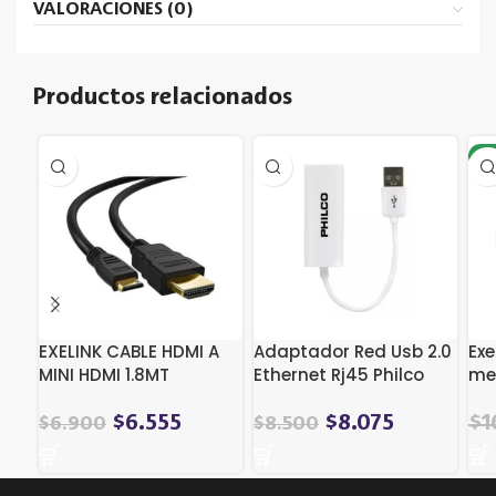
VALORACIONES (0)
Productos relacionados
-2
EXELINK CABLE HDMI A
Adaptador Red Usb 2.0
Exe
MINI HDMI 1.8MT
Ethernet Rj45 Philco
met
24
El
$
6.555
$
8.075
$
1
$
6.900
$
8.500
pre
ori