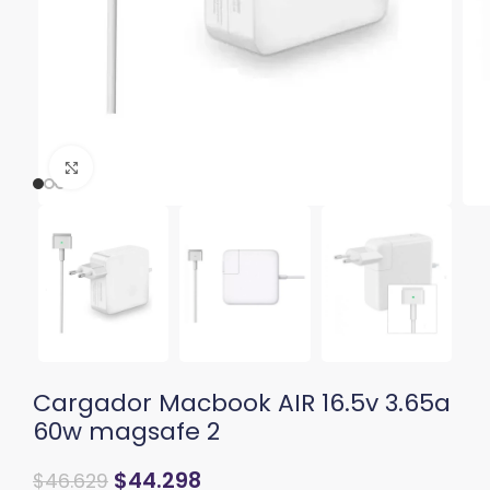
Clic para ampliar
Cargador Macbook AIR 16.5v 3.65a
60w magsafe 2
El
El
$
44.298
$
46.629