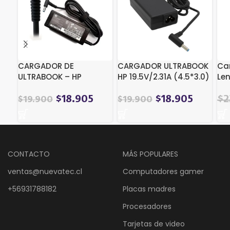
CARGADOR DE
CARGADOR ULTRABOOK
Ca
ULTRABOOK – HP
HP 19.5V/2.31A (4.5*3.0)
Len
-19.5V/3.33A (TIP
1.
4.5*3.0)
El
$
18.905
$
18.905
$
2
$
19.900
$
19.900
pre
ori
era
$2
CONTACTO
MÁS POPULARES
ventas@nuevatec.cl
Computadores gamer
+56931788182
Placas madres
Procesadores
Tarjetas de video