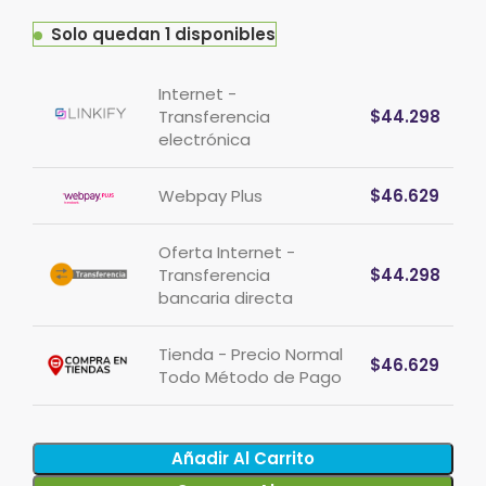
precio
precio
original
actual
Solo quedan 1 disponibles
era:
es:
$55.955.
$46.629.
Internet -
Transferencia
$
44.298
electrónica
Webpay Plus
$
46.629
Oferta Internet -
Transferencia
$
44.298
bancaria directa
Tienda - Precio Normal
$
46.629
Todo Método de Pago
Añadir Al Carrito