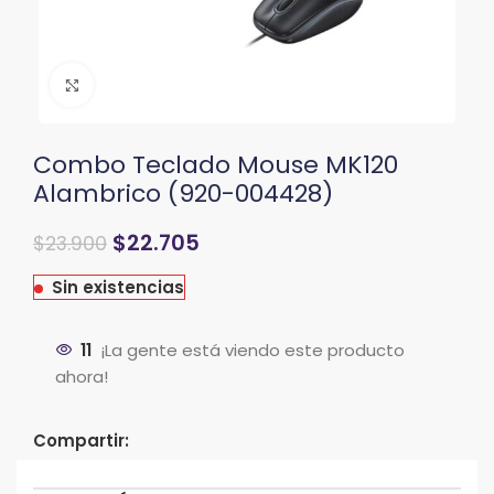
Clic para ampliar
Combo Teclado Mouse MK120
Alambrico (920-004428)
$
22.705
$
23.900
Sin existencias
11
¡La gente está viendo este producto
ahora!
Compartir: