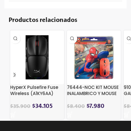
Productos relacionados
HyperX Pulsefire Fuse
76444-NOC KIT MOUSE
91
Wireless (A1KY6AA)
INALAMBRICO Y MOUSE
GA
PAD SPIDERMAN 1
LO
LI
$
34.105
$
7.980
$
35.900
$
8.400
$
8